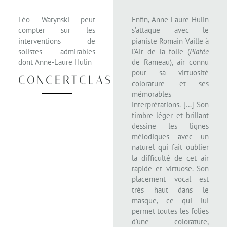
Léo Warynski peut
Enfin, Anne-Laure Hulin
compter sur les
s’attaque avec le
interventions de
pianiste Romain Vaille à
solistes admirables
l’Air de la folie (
Platée
dont Anne-Laure Hulin
de Rameau), air connu
pour sa virtuosité
CONCERTCLASSIC
colorature -et ses
mémorables
interprétations. […] Son
timbre léger et brillant
dessine les lignes
mélodiques avec un
naturel qui fait oublier
la difficulté de cet air
rapide et virtuose. Son
placement vocal est
très haut dans le
masque, ce qui lui
permet toutes les folies
d’une colorature,