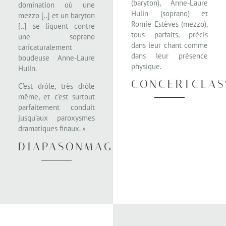
(baryton), Anne-Laure
domination où une
Hulin (soprano) et
mezzo [..] et un baryton
Romie Estèves (mezzo),
[..] se liguent contre
tous parfaits, précis
une soprano
dans leur chant comme
caricaturalement
dans leur présence
boudeuse Anne-Laure
physique.
Hulin.
CONCERTCLAS
C’est drôle, très drôle
même, et c’est surtout
parfaitement conduit
jusqu’aux paroxysmes
dramatiques finaux. »
DIAPASONMAG